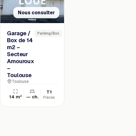
Nous consulter
Garage /
Parking/Box
Box de 14
m2 –
Secteur
Amouroux
–
Toulouse
Toulouse
T1
14 m²
— ch.
Pièces