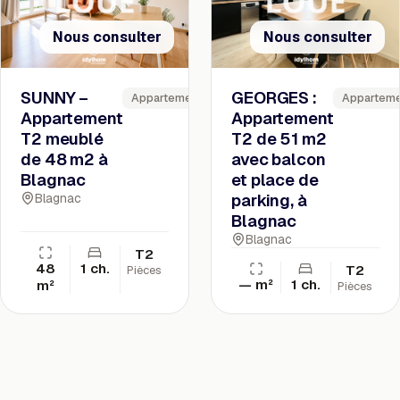
Nous consulter
Nous consulter
SUNNY –
GEORGES :
Appartement
Appartem
Appartement
Appartement
T2 meublé
T2 de 51 m2
de 48 m2 à
avec balcon
Blagnac
et place de
Blagnac
parking, à
Blagnac
Blagnac
T2
48
1 ch.
T2
Pièces
— m²
1 ch.
m²
Pièces