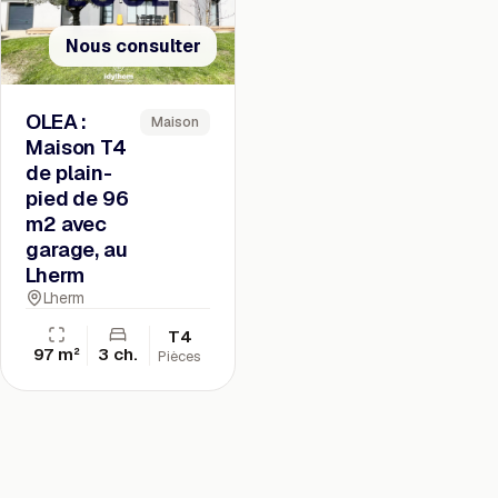
Nous consulter
OLEA :
Maison
Maison T4
de plain-
pied de 96
m2 avec
garage, au
Lherm
Lherm
T4
97 m²
3 ch.
Pièces