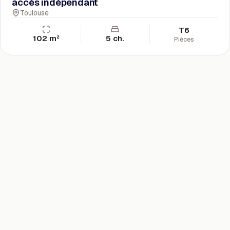
accès indépendant
Toulouse
T6
102 m²
5 ch.
Pièces