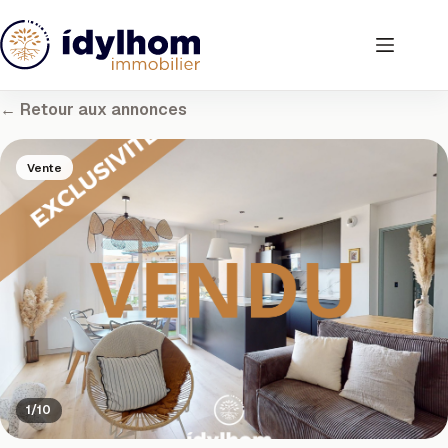
Passer
au
contenu
← Retour aux annonces
Vente
1/10