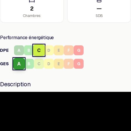
2
—
Chambres
SDB
Performance énergétique
C
DPE
A
B
D
E
F
G
A
GES
B
C
D
E
F
G
Description