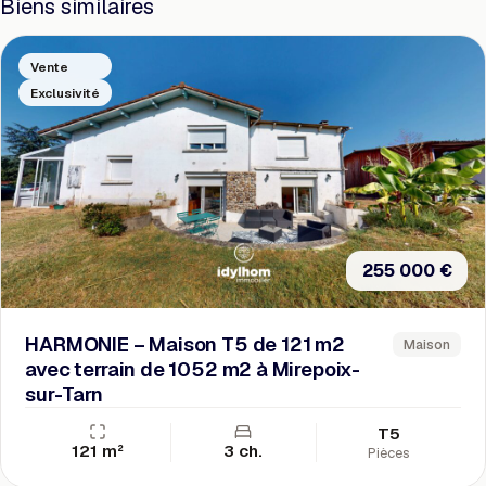
Biens similaires
Vente
Exclusivité
255 000 €
HARMONIE – Maison T5 de 121 m2
Maison
avec terrain de 1052 m2 à Mirepoix-
sur-Tarn
T5
121 m²
3 ch.
Pièces