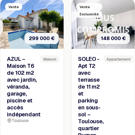
Vente
Vente
Exclusivité
299 000 €
148 000 €
AZUL –
SOLEO -
Maison
Appartement
Maison T6
Apt T2
de 102 m2
avec
avec jardin,
terrasse
véranda,
de 11 m2
garage,
et
piscine et
parking
accès
en sous-
indépendant
sol –
Toulouse
Toulouse,
quartier