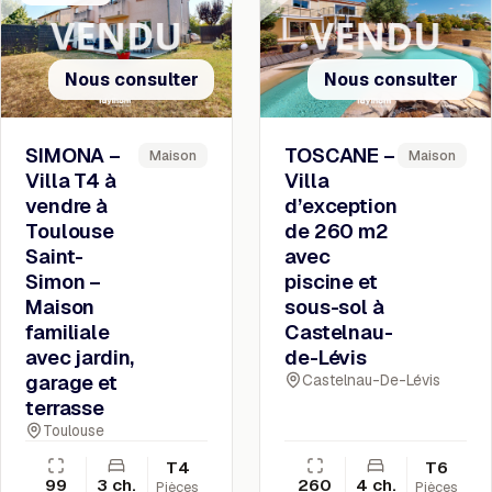
Nous consulter
Nous consulter
SIMONA –
TOSCANE –
Maison
Maison
Villa T4 à
Villa
vendre à
d’exception
Toulouse
de 260 m2
Saint-
avec
Simon –
piscine et
Maison
sous-sol à
familiale
Castelnau-
avec jardin,
de-Lévis
garage et
Castelnau-De-Lévis
terrasse
Toulouse
T4
T6
99
3 ch.
260
4 ch.
Pièces
Pièces