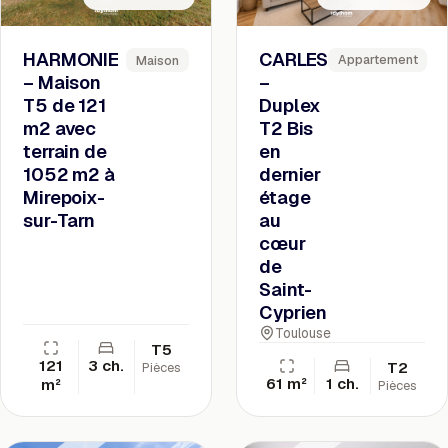
CARLES
HARMONIE
Appartement
Maison
–
– Maison
Duplex
T5 de 121
T2 Bis
m2 avec
en
terrain de
dernier
1052 m2 à
étage
Mirepoix-
au
sur-Tarn
cœur
de
Saint-
Cyprien
Toulouse
T5
121
3 ch.
T2
Pièces
61 m²
1 ch.
m²
Pièces