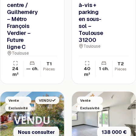
centre /
à-vis +
Guilheméry
parking
– Métro
en sous-
François
sol –
Verdier –
Toulouse
Future
31200
ligne C
Toulouse
Toulouse
T1
T2
24
— ch.
40
1 ch.
Pièces
Pièces
m²
m²
Vente
VENDU
Vente
Exclusivité
Exclusivité
Nous consulter
138 000 €