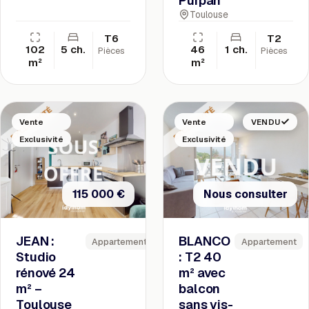
Purpan
Toulouse
T6
T2
102
5 ch.
46
1 ch.
Pièces
Pièces
m²
m²
Vente
Vente
VENDU
Exclusivité
Exclusivité
115 000 €
Nous consulter
JEAN :
BLANCO
Appartement
Appartement
Studio
: T2 40
rénové 24
m² avec
m² –
balcon
Toulouse
sans vis-