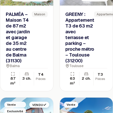
PALMÉA –
GREENY :
Maison
Appartem
Maison T4
Appartement
de 87 m2
T3 de 63 m2
avec jardin
avec
et garage
terrasse et
de 35 m2
parking –
au centre
proche métro
de Balma
– Toulouse
(31130)
(31200)
Balma
Toulouse
T4
T3
87
3 ch.
63
2 ch.
Pièces
Pièces
m²
m²
Vente
VENDU
Vente
Exclusivité