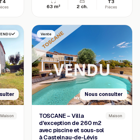
T4
T3
63 m²
2 ch.
ièces
Pièces
VENDU
Vente
sulter
Nous consulter
TOSCANE – Villa
Maison
Maison
d’exception de 260 m2
avec piscine et sous-sol
à Castelnau-de-Lévis