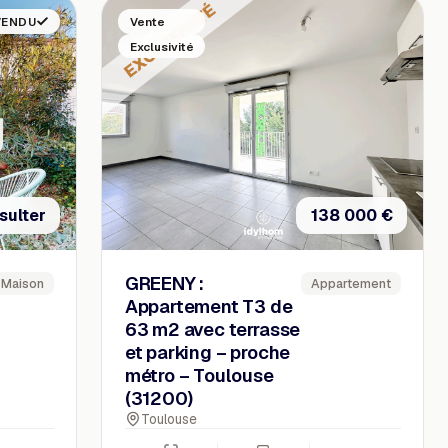
VENDU
Vente
Exclusivité
sulter
138 000 €
GREENY :
Maison
Appartement
Appartement T3 de
63 m2 avec terrasse
et parking – proche
métro – Toulouse
(31200)
Toulouse