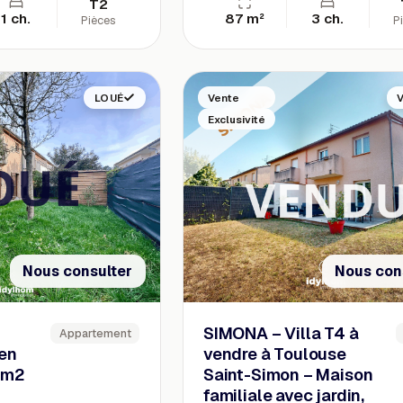
T2
1 ch.
87 m²
3 ch.
Pièces
P
LOUÉ
Vente
Exclusivité
Nous consulter
Nous con
SIMONA – Villa T4 à
Appartement
en
vendre à Toulouse
 m2
Saint-Simon – Maison
familiale avec jardin,