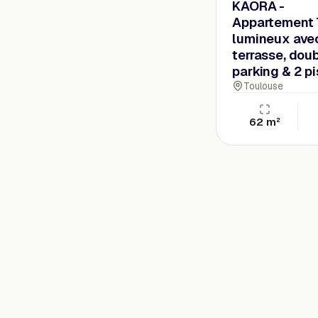
KAORA -
Appartement
lumineux ave
terrasse, dou
parking & 2 p
Toulouse
62 m²