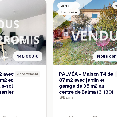
Vente
Exclusivité
148 000 €
Nous con
2 avec
PALMÉA – Maison T4 de
Appartement
 m2 et
87 m2 avec jardin et
us-sol
garage de 35 m2 au
uartier
centre de Balma (31130)
Balma