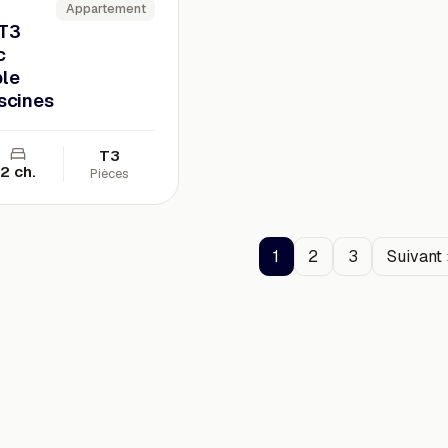
Appartement
 T3
c
ble
iscines
T3
2 ch.
Pièces
1
2
3
Suivant 