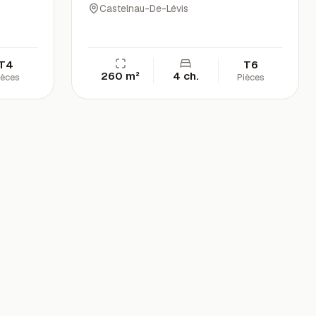
Castelnau-De-Lévis
T4
T6
260 m²
4 ch.
ièces
Pièces