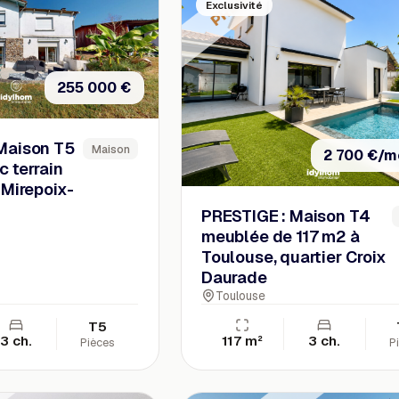
Exclusivité
255 000 €
Maison T5
Maison
2 700 €/m
c terrain
Mirepoix-
PRESTIGE : Maison T4
meublée de 117 m2 à
Toulouse, quartier Croix
Daurade
Toulouse
T5
3 ch.
117 m²
3 ch.
Pièces
P