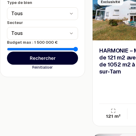
Exclusivité
Type de bien
Tous
Secteur
Tous
Budget max :
1 500 000 €
HARMONIE – 
de 121 m2 ave
Rechercher
de 1052 m2 à 
Réinitialiser
sur-Tarn
121 m²