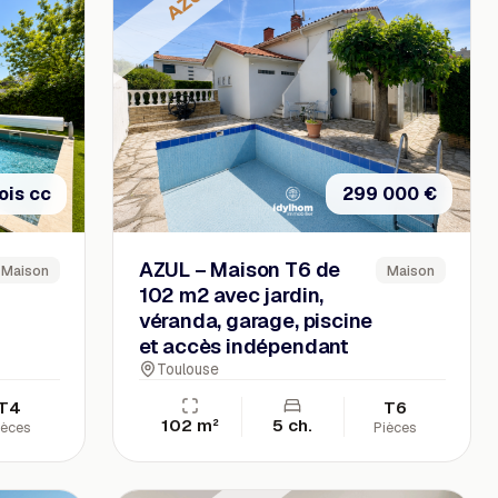
ois cc
299 000 €
AZUL – Maison T6 de
Maison
Maison
102 m2 avec jardin,
véranda, garage, piscine
et accès indépendant
Toulouse
T4
T6
102 m²
5 ch.
ièces
Pièces